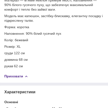
Матеріал — м'який нейлон преміум якості, наповнення —
90% білого гусячого пуху, що забезпечує максимальний
комфорт і тепло без зайвої ваги.
Модель має капюшон, застібку-блискавку, елегантну посадку і
підкреслену талію.
Форма: коротка
Наповнення: 90% білий гусячий пух
Колір: бежевий
Розмір: XL
груди 122 см
довжина 68 см
рукав 62 см
Приховати
Характеристики
Основні