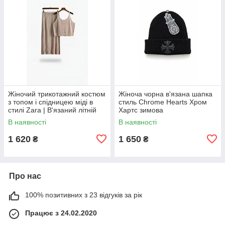
Жіночий трикотажний костюм
Жіноча чорна в'язана шапка
з топом і спідницею міді в
стиль Chrome Hearts Хром
стилі Zara | В'язаний літній
Хартс зимова
комплект у бежевому кольорі
В наявності
В наявності
М/L
1 620
1 650
₴
₴
Про нас
100% позитивних з 23 відгуків за рік
Працює з 24.02.2020