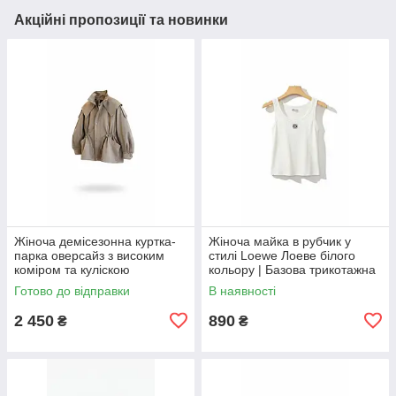
Акційні пропозиції та новинки
Жіноча демісезонна куртка-
Жіноча майка в рубчик у
парка оверсайз з високим
стилі Loewe Лоеве білого
коміром та куліскою
кольору | Базова трикотажна
майка без рукавів M/L
Готово до відправки
В наявності
2 450
890
₴
₴