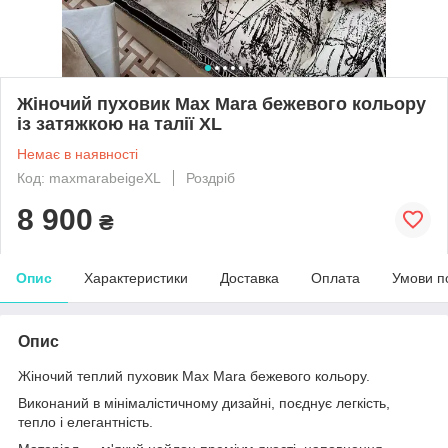
Жіночий пуховик Max Mara бежевого кольору
із затяжкою на талії XL
Немає в наявності
Код: maxmarabeigeXL
Роздріб
8 900
₴
Опис
Характеристики
Доставка
Оплата
Умови п
Опис
Жіночий теплий пуховик Max Mara бежевого кольору.
Виконаний в мінімалістичному дизайні, поєднує легкість,
тепло і елегантність.