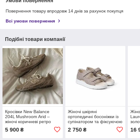
Умови повернення
Повернення товару впродовж 14 днів за рахунок покупця
Всі умови повернення
Подібні товари компанії
Кросівки New Balance
Жіночі шкіряні
Жіно
204L Mushroom Arid –
ортопедичні босоніжки із
Laur
жіночі коричневі ретро
супінатором та фіксуючою
золо
кросівки 38.5 розмір 25.7
п'ятою Botte бежевого
міст
5 900
2 750
16 
₴
₴
см
кольору