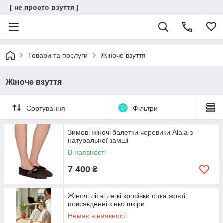
[ не просто взуття ]
Товари та послуги
Жіноче взуття
Жіноче взуття
Сортування
0
Фільтри
Зимові жіночі балетки черевики Alaia з
натуральної замші
В наявності
7 400
₴
Жіночі літні легкі кросівки сітка жовті
повсякденні з еко шкіри
Немає в наявності