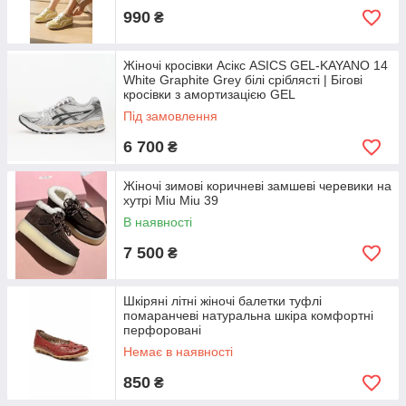
990
₴
Жіночі кросівки Асікс ASICS GEL-KAYANO 14
White Graphite Grey білі сріблясті | Бігові
кросівки з амортизацією GEL
Під замовлення
6 700
₴
Жіночі зимові коричневі замшеві черевики на
хутрі Miu Miu 39
В наявності
7 500
₴
Шкіряні літні жіночі балетки туфлі
помаранчеві натуральна шкіра комфортні
перфоровані
Немає в наявності
850
₴