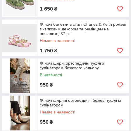
1 650
₴
Жіночі балетки в стилі Charles & Keith рожеві
з квітковим декором та ремінцем на
щиколотці 37 р
Немає в наявності
1 750
₴
Жіночі шкірні ортопедичні туфлі з
супінатором бежевого кольору
В наявності
950
₴
Жіночі шкіряні ортопедичні бежеві туфлі із
супінатором
Немає в наявності
950
₴