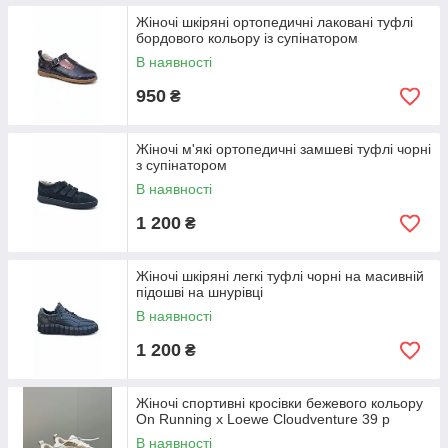
Жіночі шкіряні ортопедичні лаковані туфлі
бордового кольору із супінатором
В наявності
950
₴
Жіночі м'які ортопедичні замшеві туфлі чорні
з супінатором
В наявності
1 200
₴
Жіночі шкіряні легкі туфлі чорні на масивній
підошві на шнурівці
В наявності
1 200
₴
Жіночі спортивні кросівки бежевого кольору
On Running x Loewe Cloudventure 39 р
В наявності