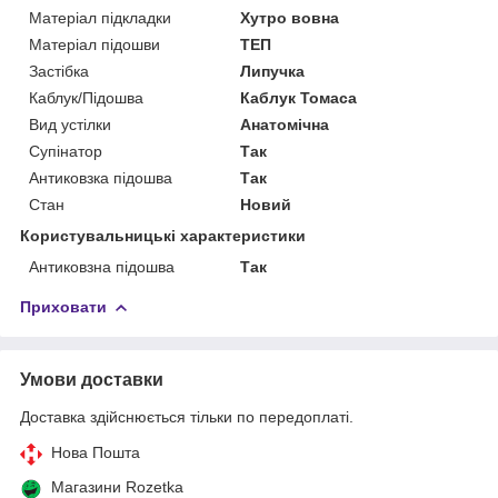
Матеріал підкладки
Хутро вовна
Матеріал підошви
ТЕП
Застібка
Липучка
Каблук/Підошва
Каблук Томаса
Вид устілки
Анатомічна
Супінатор
Так
Антиковзка підошва
Так
Стан
Новий
Користувальницькі характеристики
Антиковзна підошва
Так
Приховати
Умови доставки
Доставка здійснюється тільки по передоплаті.
Нова Пошта
Магазини Rozetka