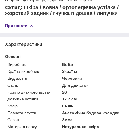
Склад: шкіра / вовна / ортопедична устілка /
жорсткий задник / гнучка підошва / липучки
Приховати
Характеристики
Основні
Виробник
Botte
Країна виробник
Україна
Вид взуття
Черевики
Стать
Для дівчаток
Розмір дитячого взуття
26
Довжина устілки
17.2 см
Колір
Синій
Повнота взуття
Анатомічна будова колодки
Сезон
Зима
Матеріал верху
Натуральна шкіра