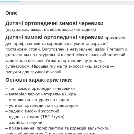
Опис
Дитячі ортопедичні зимові черевики
(натуральна шкіра, на вовні, жорсткий задник)
Дитячі зимові ортопедичні черевики
призначені
для профілактики та корекції вальгусної та варусної
постановки стопи. Виготовлені з натуральної шкіри Premium з
утепленням на натуральній шерсті. Мають високий жорсткий
задник для фіксації п’ятки та ортопедичну устілку з
супінатором. Підошва гнучка та зносостійка, застібка —
липучки для зручної фіксації.
Основні характеристики:
– тип: зимові ортопедичні черевики
– матеріал верху: натуральна шкіра
– утеплювач: натуральна шерсть
– устілка: ортопедична з супінатором
– задник: високий жорсткий
– підошва: гнучка (ТЕП / гума)
– застібка: липучки
– призначення: профілактика та корекція вальгусної /
варусної деформації, щоденне зимове взуття