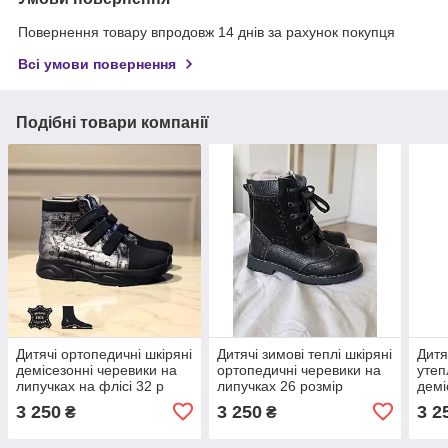
Повернення товару впродовж 14 днів за рахунок покупця
Всі умови повернення
Подібні товари компанії
Дитячі ортопедичні шкіряні
Дитячі зимові теплі шкіряні
Дитя
демісезонні черевики на
ортопедичні черевики на
утеп
липучках на флісі 32 р
липучках 26 розмір
демі
липу
3 250
3 250
3 2
₴
₴