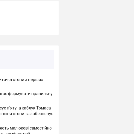
итячої стопи з перших
агає формувати правильну
ує п’яту, а каблук Томаса
епіння стопи та забезпечує
яють малюкові самостійно
юють комфортний