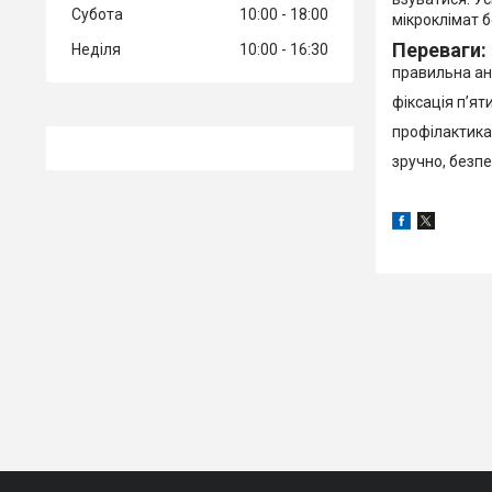
Субота
10:00
18:00
мікроклімат б
Переваги:
Неділя
10:00
16:30
правильна а
фіксація п’яти
профілактик
зручно, безп