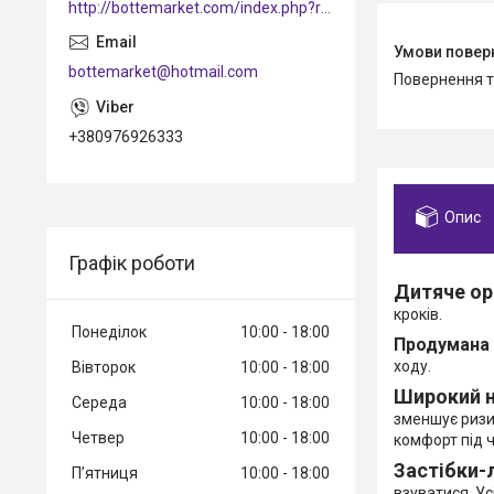
http://bottemarket.com/index.php?route=common/home
bottemarket@hotmail.com
повернення 
+380976926333
Опис
Графік роботи
Дитяче ор
кроків.
Понеділок
10:00
18:00
Продумана 
ходу.
Вівторок
10:00
18:00
Широкий 
Середа
10:00
18:00
зменшує ризи
Четвер
10:00
18:00
комфорт під ч
Застібки-
Пʼятниця
10:00
18:00
взуватися. Ус