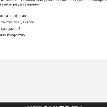
ез перегріву й натирання.
натомічна форма
 та стабілізація стопи
а деформацій
ечно, комфортно