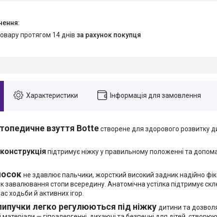
товару протягом 14 днів
за рахунок покупця
Характеристики
Інформація для замовлення
топедичне взуття Botte
створене для здорового розвитку д
конструкція
підтримує ніжку у правильному положенні та допом
носок
не здавлює пальчики, жорсткий високий задник надійно фікс
к завалювання стопи всередину. Анатомічна устілка підтримує скл
ас ходьби й активних ігор.
липучки легко регулюються під ніжку
дитини та дозвол
і матеріали — гіпоалергенні, дихаючі та безпечні для дітей, створ