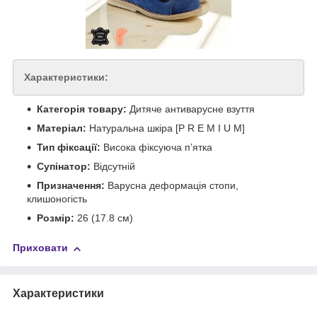
Характеристики:
Категорія товару:
Дитяче антиварусне взуття
Матеріал:
Натуральна шкіра [P R E M I U M]
Тип фіксації:
Висока фіксуюча п’ятка
Супінатор:
Відсутній
Призначення:
Варусна деформація стопи,
клишоногість
Розмір:
26 (
17.8
см)
Приховати
Характеристики