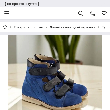
[ не просто взуття ]
Товари та послуги
Дитячі антиварусні черевики
Туфл