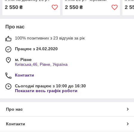
Дитяче ортопедичне
ортопедичні для дітей
чере
2 550
2 550
2 5
₴
₴
взуття
орто
Про нас
100% позитивних з 23 відгуків за рік
Працює з 24.02.2020
м. Рівне
Київська,46, Рівне, Україна
Контакти
Сьогодні працює з 10:00 до 16:30
Показати весь графік роботи
Про нас
Контакти