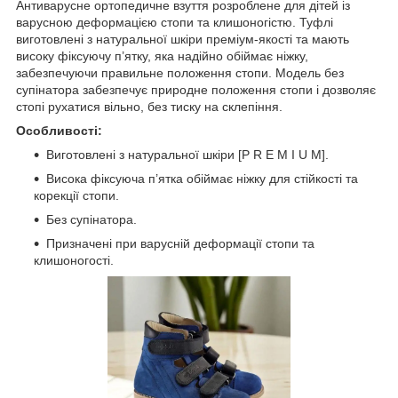
Антиварусне ортопедичне взуття розроблене для дітей із
варусною деформацією стопи та клишоногістю. Туфлі
виготовлені з натуральної шкіри преміум-якості та мають
високу фіксуючу п’ятку, яка надійно обіймає ніжку,
забезпечуючи правильне положення стопи. Модель без
супінатора забезпечує природне положення стопи і дозволяє
стопі рухатися вільно, без тиску на склепіння.
Особливості:
Виготовлені з натуральної шкіри [P R E M I U M].
Висока фіксуюча п’ятка обіймає ніжку для стійкості та
корекції стопи.
Без супінатора.
Призначені при варусній деформації стопи та
клишоногості.