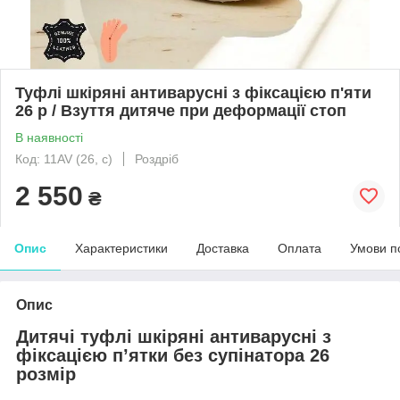
Туфлі шкіряні антиварусні з фіксацією п'яти
26 р / Взуття дитяче при деформації стоп
В наявності
Код: 11AV (26, с)
Роздріб
2 550
₴
Опис
Характеристики
Доставка
Оплата
Умови п
Опис
Дитячі туфлі шкіряні антиварусні з
фіксацією п’ятки без супінатора 26
розмір