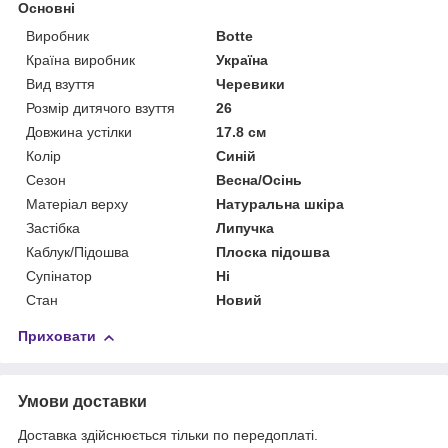
Основні
Виробник
Botte
Країна виробник
Україна
Вид взуття
Черевики
Розмір дитячого взуття
26
Довжина устілки
17.8 см
Колір
Синій
Сезон
Весна/Осінь
Матеріал верху
Натуральна шкіра
Застібка
Липучка
Каблук/Підошва
Плоска підошва
Супінатор
Ні
Стан
Новий
Приховати
Умови доставки
Доставка здійснюється тільки по передоплаті.