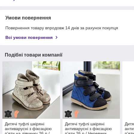
Умови повернення
Повернення товару впродовж 14 днів за рахунок покупця
Всі умови повернення
Подібні товари компанії
Дитячі туфлі шкіряні
Дитячі туфлі шкіряні
Дитя
антиварусні з фіксацією
антиварусні з фіксацією
анти
п'яти на дівчинку 26 р /
п'яти 26 р / Черевики
п'ят