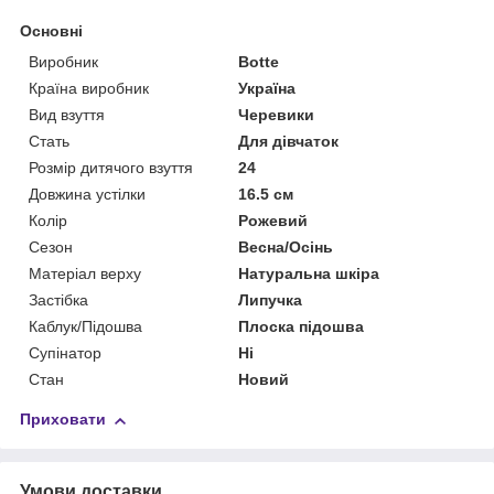
Основні
Виробник
Botte
Країна виробник
Україна
Вид взуття
Черевики
Стать
Для дівчаток
Розмір дитячого взуття
24
Довжина устілки
16.5 см
Колір
Рожевий
Сезон
Весна/Осінь
Матеріал верху
Натуральна шкіра
Застібка
Липучка
Каблук/Підошва
Плоска підошва
Супінатор
Ні
Стан
Новий
Приховати
Умови доставки