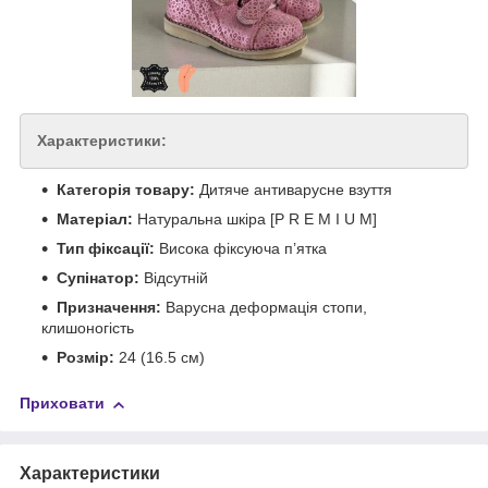
Характеристики:
Категорія товару:
Дитяче антиварусне взуття
Матеріал:
Натуральна шкіра [P R E M I U M]
Тип фіксації:
Висока фіксуюча п’ятка
Супінатор:
Відсутній
Призначення:
Варусна деформація стопи,
клишоногість
Розмір:
24 (
16.5
см)
Приховати
Характеристики