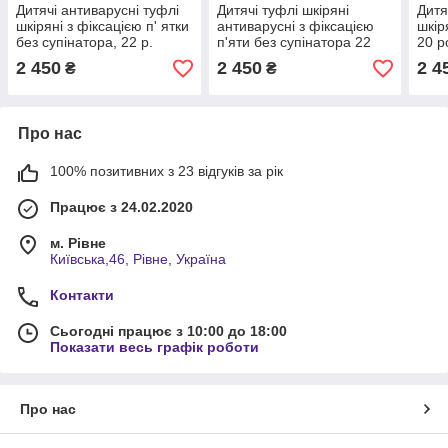
Дитячі антиварусні туфлі
Дитячі туфлі шкіряні
Дитя
шкіряні з фіксацією п' ятки
антиварусні з фіксацією
шкір
без супінатора, 22 р.
п'яти без супінатора 22
20 р
рожеві / Ортопедичне
розмір ортопедичні /
чере
2 450
2 450
2 4
₴
₴
взуття для дівчинки
Черевики для дитини
роже
Про нас
100% позитивних з 23 відгуків за рік
Працює з 24.02.2020
м. Рівне
Київська,46, Рівне, Україна
Контакти
Сьогодні працює з 10:00 до 18:00
Показати весь графік роботи
Про нас