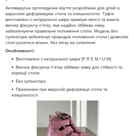
Антиварусне ортопедичне взуття розроблене для дітей із
варусною деформацією стопи та клишоногістю. Туфлі
виготовлені з натуральної шкіри преміум-якості та мають
високу фіксуючу п’ятку, яка надійно обіймає ніжку,
забезпечуючи правильне положення стопи. Модель без
супінатора забезпечує природне положення стопи і дозволяє
стопі рухатися вільно, без тиску на склепіння.
Особливості:
Виготовлені з натуральної шкіри [P R E M I U M].
Висока фіксуюча п’ятка обіймає ніжку для стійкості та
корекції стопи.
Без супінатора.
Призначені при варусній деформації стопи та
клишоногості.