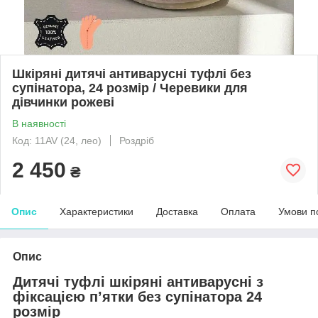
Шкіряні дитячі антиварусні туфлі без
супінатора, 24 розмір / Черевики для
дівчинки рожеві
В наявності
Код: 11AV (24, лео)
Роздріб
2 450
₴
Опис
Характеристики
Доставка
Оплата
Умови п
Опис
Дитячі туфлі шкіряні антиварусні з
фіксацією п’ятки без супінатора 24
розмір