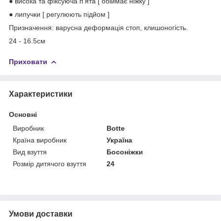
● висока та фіксуюча п'ята [ обіймає ніжку ]
● липучки [ регулюють підйом ]
Призначення: ва
ру
сна деформація стоп
,
клишоногість.
24 - 16.5см
Приховати
Характеристики
Основні
Виробник
Botte
Країна виробник
Україна
Вид взуття
Босоніжки
Розмір дитячого взуття
24
Умови доставки