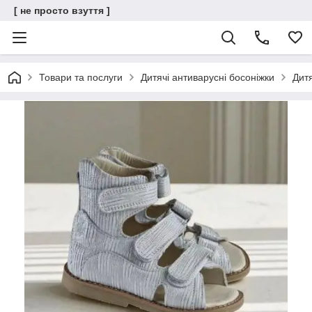
[ не просто взуття ]
Товари та послуги
Дитячі антиварусні босоніжки
Дитя