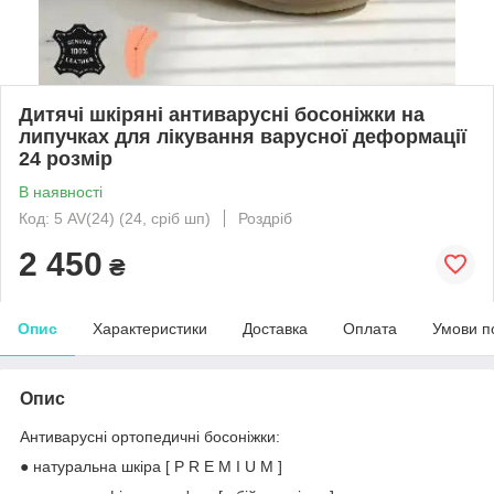
Дитячі шкіряні антиварусні босоніжки на
липучках для лікування варусної деформації
24 розмір
В наявності
Код: 5 AV(24) (24, сріб шп)
Роздріб
2 450
₴
Опис
Характеристики
Доставка
Оплата
Умови п
Опис
Антиварусні
о
ртопедичні
босоніжки
:
● натуральна шкіра [ P R E M I U M ]