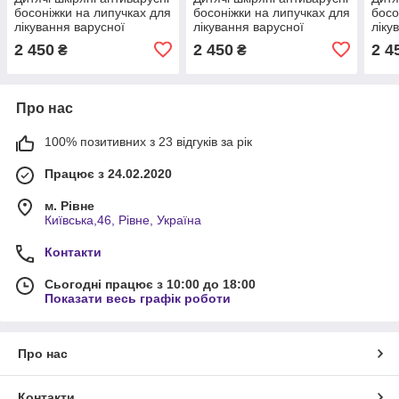
босоніжки на липучках для
босоніжки на липучках для
босо
лікування варусної
лікування варусної
ліку
деформації 23 розмір
деформації 24 розмір
дефо
2 450
2 450
2 4
₴
₴
Про нас
100% позитивних з 23 відгуків за рік
Працює з 24.02.2020
м. Рівне
Київська,46, Рівне, Україна
Контакти
Сьогодні працює з 10:00 до 18:00
Показати весь графік роботи
Про нас
Контакти