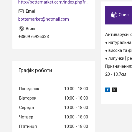
http://bottemarket.com/index.php?route=common/home
Опис
bottemarket@hotmail.com
Антиварусні
+380976926333
● натуральна ш
● висока та фі
● липучки [ р
Призначення:
Графік роботи
20 - 13.7см
Понеділок
10:00
18:00
Вівторок
10:00
18:00
Середа
10:00
18:00
Четвер
10:00
18:00
Пʼятниця
10:00
18:00