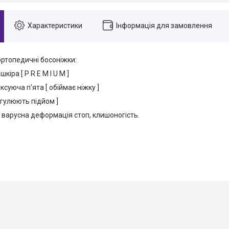
Характеристики
Інформація для замовлення
о
ртопедичні
босоніжки
:
кіра [ P R E M I U M ]
ксуюча п'ята [ обіймає ніжку ]
егулюють підйом ]
 ва
ру
сна деформація стоп
,
клишоногість.