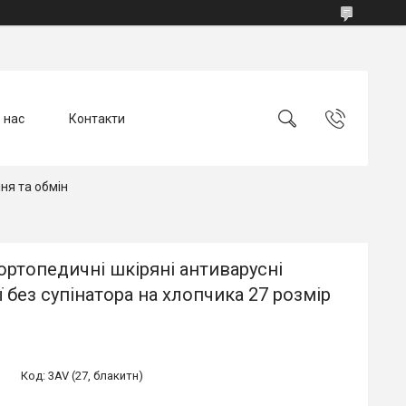
 нас
Контакти
ня та обмін
ортопедичні шкіряні антиварусні
ї без супінатора на хлопчика 27 розмір
Код:
3AV (27, блакитн)