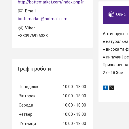
http://bottemarket.com/index.php?route=common/home
Опис
bottemarket@hotmail.com
Антиварусні
+380976926333
● натуральна ш
● висока та фі
● липучки [ р
Призначення:
Графік роботи
27 - 18.3см
Понеділок
10:00
18:00
Вівторок
10:00
18:00
Середа
10:00
18:00
Четвер
10:00
18:00
Пʼятниця
10:00
18:00