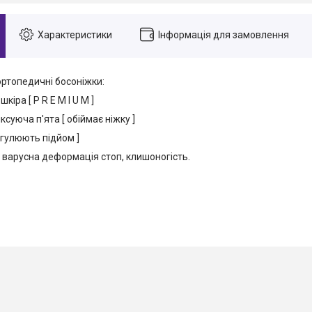
Характеристики
Інформація для замовлення
о
ртопедичні
босоніжки
:
кіра [ P R E M I U M ]
ксуюча п'ята [ обіймає ніжку ]
егулюють підйом ]
 ва
ру
сна деформація стоп
,
клишоногість.