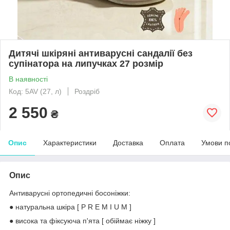
Дитячі шкіряні антиварусні сандалії без
супінатора на липучках 27 розмір
В наявності
Код: 5AV (27, л)
Роздріб
2 550
₴
Опис
Характеристики
Доставка
Оплата
Умови п
Опис
Антиварусні
о
ртопедичні
босоніжки
:
● натуральна шкіра [ P R E M I U M ]
● висока та фіксуюча п'ята [ обіймає ніжку ]