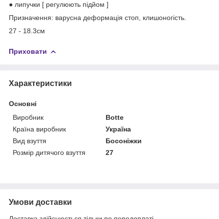
● липучки [ регулюють підйом ]
Призначення: ва
ру
сна деформація стоп
,
клишоногість.
27 - 18.3см
Приховати
Характеристики
Основні
Виробник
Botte
Країна виробник
Україна
Вид взуття
Босоніжки
Розмір дитячого взуття
27
Умови доставки
Доставка здійснюється тільки по передоплаті.